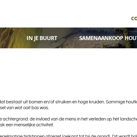
C
IN JE BUURT
SAMENAANKOOP HOU
at bestaat uit bomen en/of struiken en hoge kruiden. Sommige houtka
sel van wat ooit bos was.
htergrond: de invloed van de mens in het verleden op het landschap 
 een menselijke activiteit.
gelmatige tijdstippen afgezet (gekapt tot bij de grond). Dit wordt 