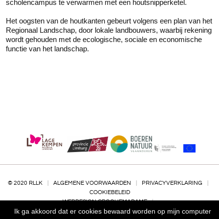
scholencampus te verwarmen met een houtsnipperketel.
Het oogsten van de houtkanten gebeurt volgens een plan van het
Regionaal Landschap, door lokale landbouwers, waarbij rekening
wordt gehouden met de ecologische, sociale en economische
functie van het landschap.
© 2020 RLLK
|
ALGEMENE VOORWAARDEN
|
PRIVACYVERKLARING
|
COOKIEBELEID
WEBDESIGN
CROQUEMADAME
|
Ik ga akkoord dat er cookies bewaard worden op mijn computer
CMS
NETTOOLS